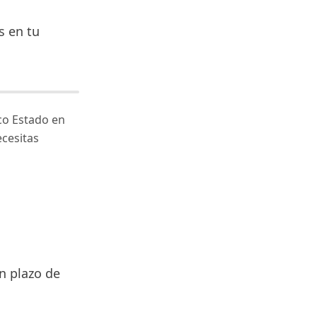
s en tu
co Estado en
ecesitas
n plazo de