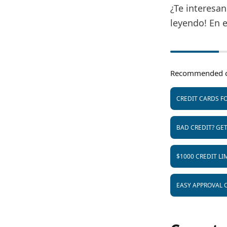
¿Te interesa
leyendo! En e
Recommended c
CREDIT CARDS FO
BAD CREDIT? GE
$1000 CREDIT LI
EASY APPROVAL 