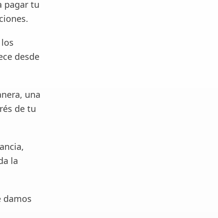
a pagar tu
ciones.
 los
rece desde
anera, una
rés de tu
ancia,
da la
te damos