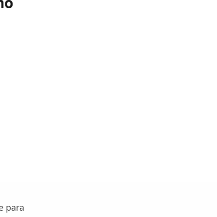
mo
e para