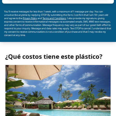
You’ll receive messages for less than 1 week, with a maximum of 1 message per day. You can
unsubscribe anytime by replying STOP. By submitting this form, I confirm that I am 18+ years old
and agree to the
Privacy Policy
and
Terms and Conditions
. I also provide my signature, giving
express consent to receive informational messages via automated emails, SMS, MMS text messages,
and other forms of communication. Message frequency may vary as part of our good-faith effort to
respond to your inquiry. Message and data rates may apply. Text STOP to cancel. I understand that
my consent to receive communications is not a condition of purchase and that I may revoke my
consent at any time.
¿Qué costos tiene este plástico?