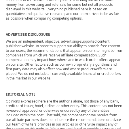
money from advertising and referrals for some but not all products
displayed in this website. Everything published here is based on
quantitative and qualitative research, and our team strives to be as fair
as possible when comparing competing options.
ADVERTISER DISCLOSURE
We are an independent, objective, advertising-supported content
publisher website. In order to support our ability to provide free content
to our users, the recommendations that appear on our site might be from
companies from which we receive affiliate compensation. Such
compensation may impact how, where and in which order offers appear
on our site. Other factors such as our own proprietary algorithms and
first party data may also affect how and where products/offers are
placed. We do not include all currently available financial or credit offers
in the market in our website.
EDITORIAL NOTE
Opinions expressed here are the author's alone, not those of any bank,
credit card issuer, hotel, airline, or other entity. This content has not been
reviewed, approved, or otherwise endorsed by any of the entities
included within the post. That said, the compensation we receive from
our affiliate partners does not influence the recommendations or advice
our team of writers provides in our articles or otherwise impact any of
the content on this website. While we work hard to provide accurate and