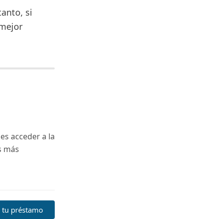
tanto, si
 mejor
s acceder a la
es más
a tu préstamo