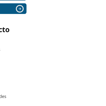
cto
s
ades