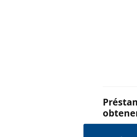
Présta
obtener