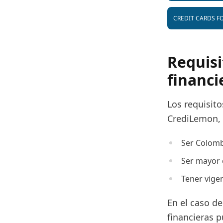
CREDIT CARDS FO
Requisi
financi
Los requisito
CrediLemon, 
Ser Colomb
Ser mayor 
Tener vige
En el caso d
financieras p