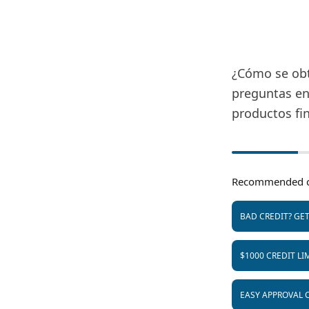
¿Cómo se obti
preguntas en 
productos fi
Recommended c
BAD CREDIT? GE
$1000 CREDIT LI
EASY APPROVAL 