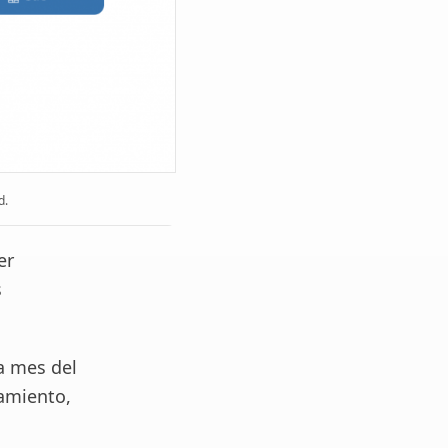
d.
er
s
a mes del
iamiento,