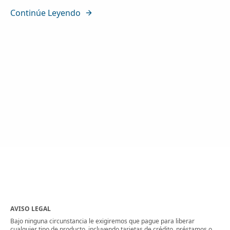
Continúe Leyendo
AVISO LEGAL
Bajo ninguna circunstancia le exigiremos que pague para liberar
cualquier tipo de producto, incluyendo tarjetas de crédito, préstamos o