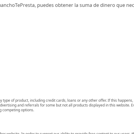
uanchoTePresta, puedes obtener la suma de dinero que nece
 type of product, including credit cards, loans or any other offer. If this happe
ertising and referrals for some but not all products displayed in this website. E
ng competing options.
her website. In order to support our ability to provide free content to our user