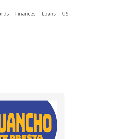
ards
Finances
Loans
US