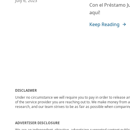
July 6, 2023
Con el Préstamo J
aquí!
Keep Reading
DISCLAIMER
Under no circumstance we will require you to pay in order to release any
of the service provider you are reaching out to. We make money from adv
research, and our team strives to be as fair as possible when compari
ADVERTISER DISCLOSURE
We are an independent, objective, advertising-supported content publis