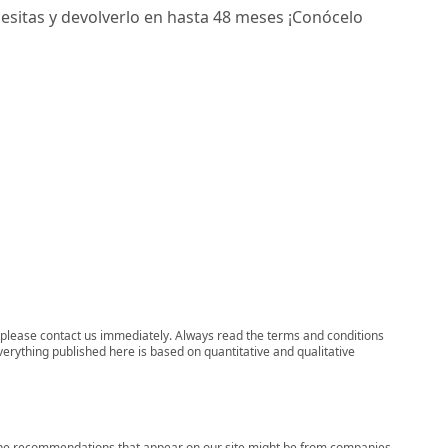
sitas y devolverlo en hasta 48 meses ¡Conócelo
ns, please contact us immediately. Always read the terms and conditions
verything published here is based on quantitative and qualitative
s, the recommendations that appear on our site might be from companies