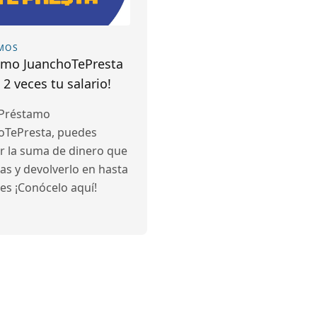
MOS
amo JuanchoTePresta
 2 veces tu salario!
 Préstamo
oTePresta, puedes
r la suma de dinero que
as y devolverlo en hasta
es ¡Conócelo aquí!