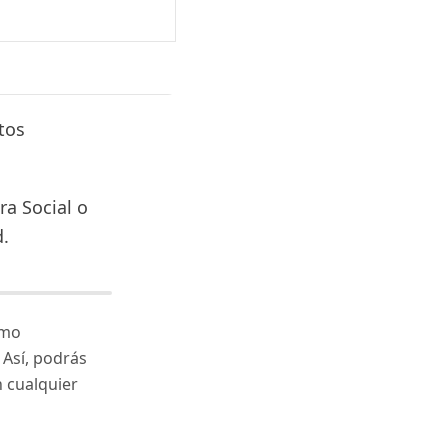
tos
ra Social o
d.
omo
 Así, podrás
n cualquier