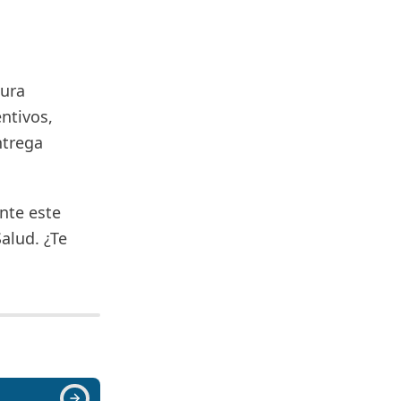
tura
ntivos,
ntrega
nte este
alud. ¿Te