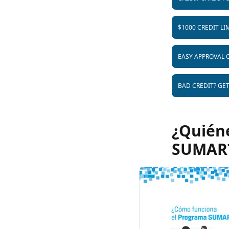
$1000 CREDIT LI
EASY APPROVAL 
BAD CREDIT? GE
¿Quién
SUMAR