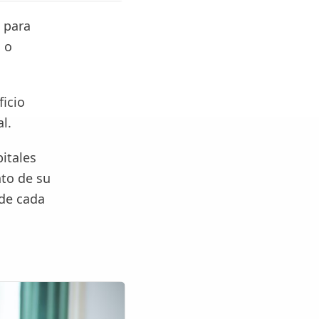
 para
 o
icio
l.
itales
nto de su
de cada