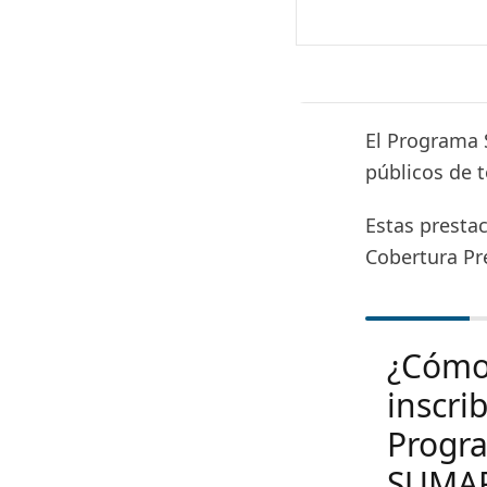
El Programa 
públicos de 
Estas presta
Cobertura Pr
¿Cóm
inscri
Progr
SUMA