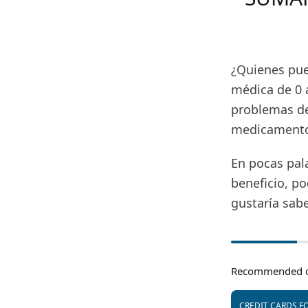
¿Quienes pue
médica de 0 
problemas de
medicamentos
En pocas pal
beneficio, po
gustaría sab
Recommended c
CREDIT CARDS FO