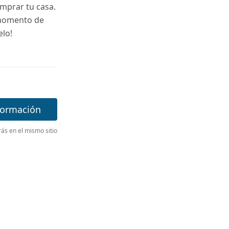
omprar tu casa.
 momento de
elo!
formación
s en el mismo sitio