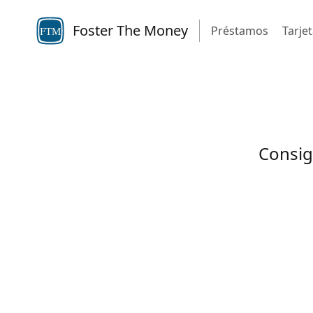
Foster The Money
Préstamos
Tarje
FTM
Consig