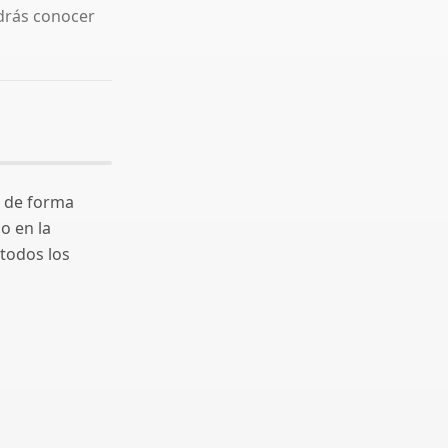
odrás conocer
, de forma
o en la
 todos los