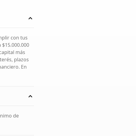
mplir con tus
a $15.000.000
capital más
terés, plazos
nanciero. En
ínimo de