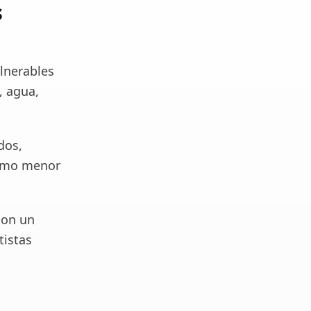
s
ulnerables
, agua,
dos,
nimo menor
con un
tistas