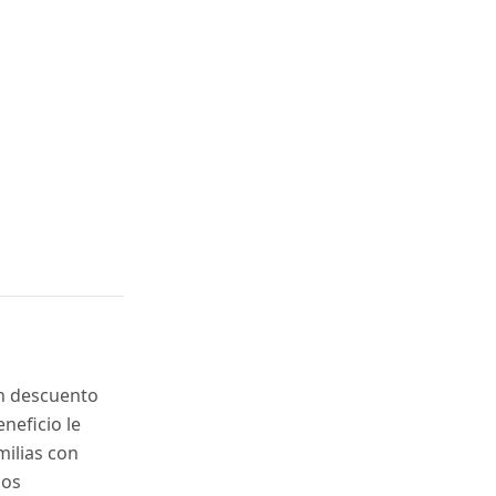
un descuento
eneficio le
milias con
los