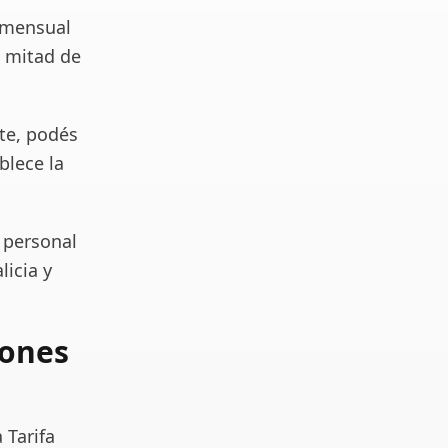
o mensual
a mitad de
nte, podés
ablece la
 personal
icia y
iones
 Tarifa