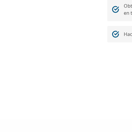
Obt
en 
Hac