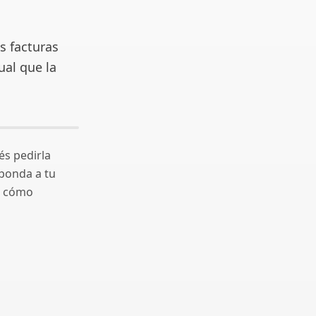
s facturas
ual que la
és pedirla
sponda a tu
os cómo