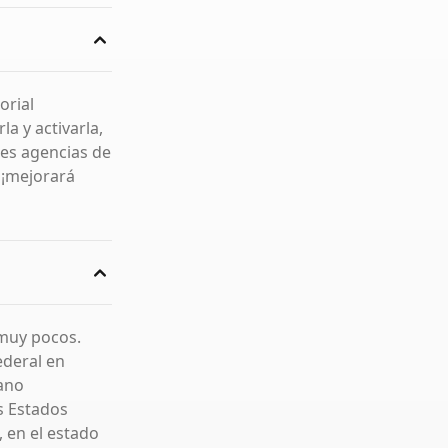
orial
la y activarla,
es agencias de
 ¡mejorará
 muy pocos.
ederal en
dano
s Estados
 en el estado