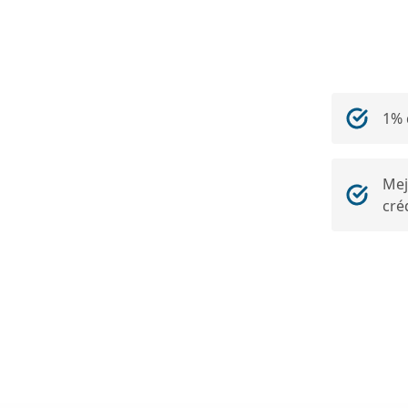
1% 
Mej
cré