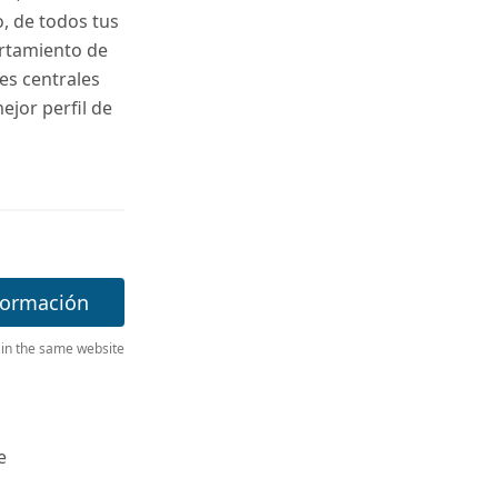
, de todos tus
ortamiento de
es centrales
ejor perfil de
formación
 in the same website
e