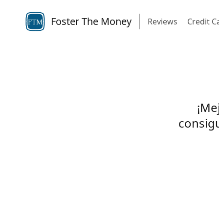
Foster The Money
Reviews
Credit C
FTM
¡Mej
consigu