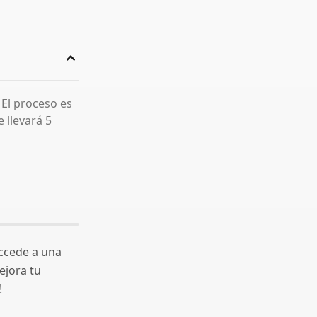
. El proceso es
e llevará 5
accede a una
Mejora tu
!