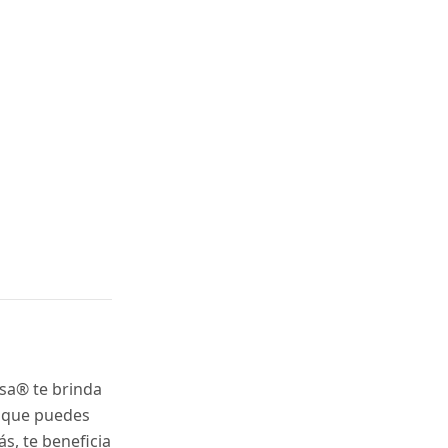
isa® te brinda
0, que puedes
s, te beneficia