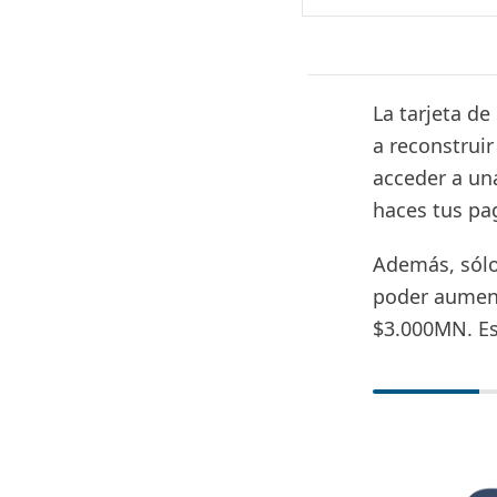
La tarjeta de
a reconstruir
acceder a una
haces tus pa
Además, sólo
poder aument
$3.000MN. Es