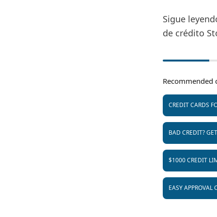
Sigue leyendo
de crédito St
Recommended c
CREDIT CARDS FO
BAD CREDIT? GE
$1000 CREDIT LI
EASY APPROVAL 