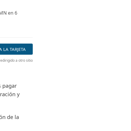
0MN en 6
A LA TARJETA
edirigido a otro sitio
s pagar
ración y
ón de la