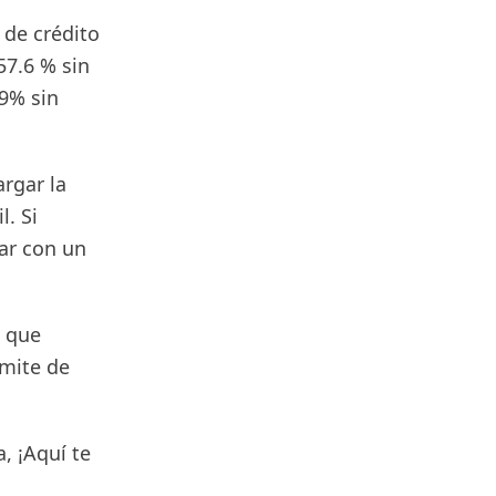
 de crédito
57.6 % sin
.9% sin
rgar la
l. Si
tar con un
s que
ímite de
, ¡Aquí te