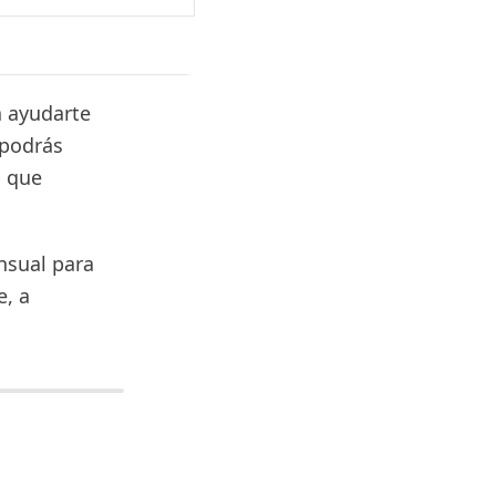
a ayudarte
 podrás
a que
nsual para
e, a