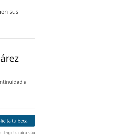
nen sus
uárez
ntinuidad a
licíta tu beca
edirigido a otro sitio