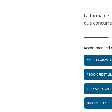
La forma de s
que concurre
Recommended c
CREDIT CARDS FO
$1000 CREDIT LI
EASY APPROVAL 
BAD CREDIT? GE