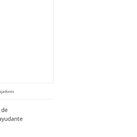
bajadores
 de
 ayudante