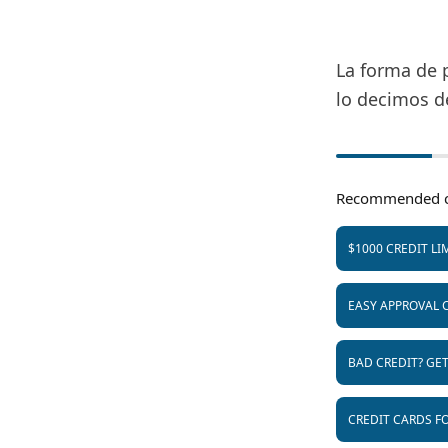
La forma de 
lo decimos de
Recommended c
$1000 CREDIT LI
EASY APPROVAL 
BAD CREDIT? GE
CREDIT CARDS FO