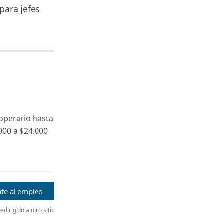
para jefes
operario hasta
000 a $24.000
ate al empleo
edirigido a otro sitio